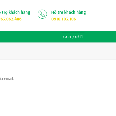
 trợ khách hàng
Hỗ trợ khách hàng
63.862.486
0918.103.186
CART /
0
₫
ia email.