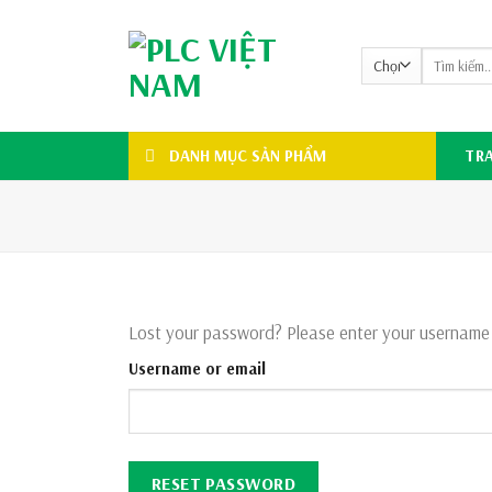
Skip
to
Search
content
for:
DANH MỤC SẢN PHẨM
TR
Lost your password? Please enter your username or
Username or email
RESET PASSWORD