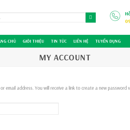
Hỗ
09
ANG CHỦ
GIỚI THIỆU
TIN TỨC
LIÊN HỆ
TUYỂN DỤNG
MY ACCOUNT
 email address. You will receive a link to create a new password v