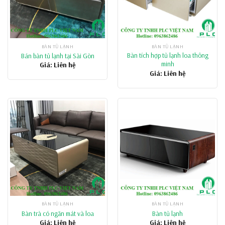
BÀN TỦ LẠNH
BÀN TỦ LẠNH
Bàn tích hợp tủ lạnh loa thông
Bán bàn tủ lạnh tại Sài Gòn
minh
Giá: Liên hệ
Giá: Liên hệ
BÀN TỦ LẠNH
BÀN TỦ LẠNH
Bàn trà có ngăn mát và loa
Bàn tủ lạnh
Giá: Liên hệ
Giá: Liên hệ