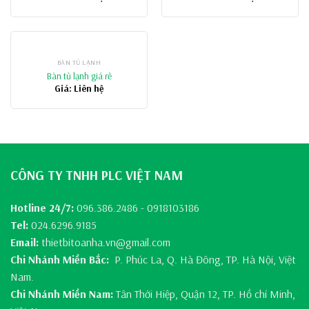
BÀN TỦ LẠNH
Bàn tủ lạnh giá rẻ
Giá: Liên hệ
CÔNG TY TNHH PLC VIỆT NAM
Hotline 24/7:
096.386.2486 - 0918103186
Tel:
024.6296.9185
Email:
thietbitoanha.vn@gmail.com
Chi Nhánh Miền Bắc:
P. Phúc La, Q. Hà Đông, TP. Hà Nội, Việt
Nam.
Chi Nhánh Miền Nam:
Tân Thới Hiệp, Quận 12, TP. Hồ chí Minh,