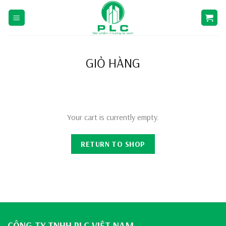
Skip
to
content
GIỎ HÀNG
Your cart is currently empty.
RETURN TO SHOP
CÔNG TY TNHH PLC VIỆT NAM