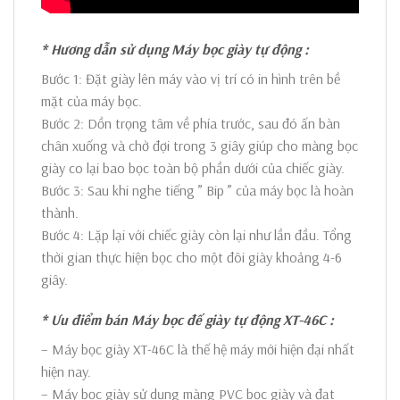
* Hương dẫn sử dụng Máy bọc giày tự động :
Bước 1: Đặt giày lên máy vào vị trí có in hình trên bề
mặt của máy bọc.
Bước 2: Dồn trọng tâm về phía trước, sau đó ấn bàn
chân xuống và chờ đợi trong 3 giây giúp cho màng bọc
giày co lại bao bọc toàn bộ phần dưới của chiếc giày.
Bước 3: Sau khi nghe tiếng ” Bip ” của máy bọc là hoàn
thành.
Bước 4: Lặp lại với chiếc giày còn lại như lần đầu. Tổng
thời gian thực hiện bọc cho một đôi giày khoảng 4-6
giây.
* Ưu điểm bán Máy bọc đế giày tự động XT-46C :
– Máy bọc giày XT-46C là thế hệ máy mới hiện đại nhất
hiện nay.
– Máy bọc giày sử dụng màng PVC bọc giày và đạt