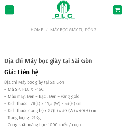
Skip
to
content
HOME
/
MÁY BỌC GIÀY TỰ ĐỘNG
Địa chỉ Máy bọc giày tại Sài Gòn
Giá: Liên hệ
Địa chỉ Máy bọc giày tại Sài Gòn
– Mã SP: PLC XT-46C
– Màu máy: Đen – Bạc ; Đen – vàng gold.
– Kích thước : 78(L) x 44,5 (W) x 33(H) cm.
– Kích thước đóng hộp: 87(L) x 50 (W) x 40(H) cm.
– Trọng lượng: 21Kg.
– Công suất màng bọc: 1000 chiếc / cuộn.