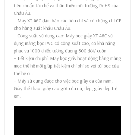
tiêu chuẩn tái chế và thân thiện môi trường RoHS của
Châu Âu.
– Máy XT-46C đảm bảo các tiêu chỉ và có chứng chỉ CE
cho hàng suất khẩu Châu Âu.
– Công suất sử dụng cao: Máy bọc giầy XT-46C sử
dụng màng bọc PVC có công suất cao, có khả năng
phục vụ 1000 chiếc tương đương 500 đôi/ cuộn.
– Tiết kiệm chi phí: Máy bọc giầy hoạt động bằng màng
mọc thế hệ mới giúp tiết kiệm chi phí so với túi bọc của
thế hệ cũ.
– Máy sử dụng được cho việc bọc giày da của nam,
Giày thể thao, giày cao gót của nữ, dép, giày dép trẻ
em.