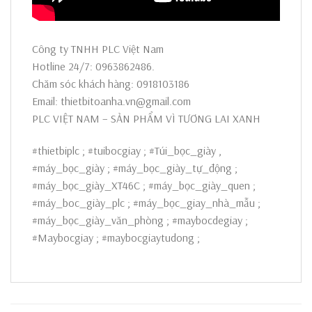
Công ty TNHH PLC Việt Nam
Hotline 24/7: 0963862486.
Chăm sóc khách hàng: 0918103186
Email: thietbitoanha.vn@gmail.com
PLC VIỆT NAM – SẢN PHẨM VÌ TƯƠNG LAI XANH
#thietbiplc ; #tuibocgiay ; #Túi_bọc_giày ,
#máy_bọc_giày ; #máy_bọc_giày_tự_động ;
#máy_bọc_giày_XT46C ; #máy_bọc_giày_quen ;
#máy_boc_giày_plc ; #máy_bọc_giay_nhà_mẫu ;
#máy_bọc_giày_văn_phòng ; #maybocdegiay ;
#Maybocgiay ; #maybocgiaytudong ;