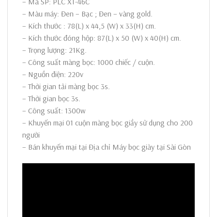
– Mã SP: PLC XT-46C
– Màu máy: Đen – Bạc ; Đen – vàng gold.
– Kích thước : 78(L) x 44,5 (W) x 33(H) cm.
– Kích thước đóng hộp: 87(L) x 50 (W) x 40(H) cm.
– Trọng lượng: 21Kg.
– Công suất màng bọc: 1000 chiếc / cuộn.
– Nguồn điện: 220v
– Thời gian tải màng bọc 3s.
– Thời gian bọc 3s.
– Công suất: 1300w
– Khuyến mại 01 cuộn màng bọc giầy sử dụng cho 200
người
– Bán khuyến mại tại Địa chỉ Máy bọc giày tại Sài Gòn