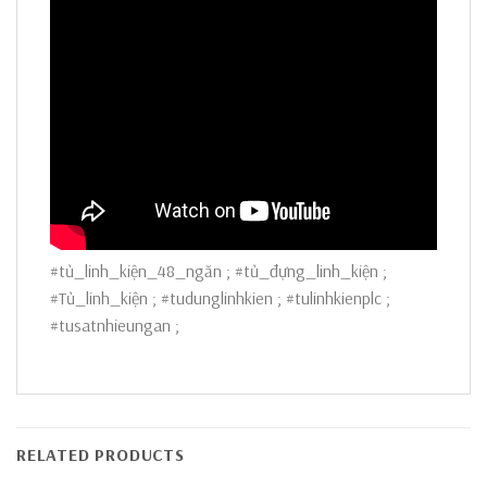
#tủ_linh_kiện_48_ngăn ; #tủ_đựng_linh_kiện ;
#Tủ_linh_kiện ; #tudunglinhkien ; #tulinhkienplc ;
#tusatnhieungan ;
RELATED PRODUCTS