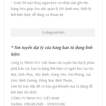
– trước bề mặt khay ngăn kéo có nhãn dán ghi tên
hàng hóa giúp cho việc quản lý tốt danh mục thiết bị
linh kiện được dễ dàng và thuận lợi.
Tủ đựng linh kiện
* Tìm tuyển đại lý cửa hàng bán tủ đựng linh
kiện:
Công ty TNHH PLC Việt Nam cần tuyển tìm đại lý phân
phối bán các loại tủ đựng linh kiện có ngăn kéo tại Hà
Nội, Vĩnh Phúc, Bắc Ninh, Hưng Yên, Hải Phòng, Sài
Gòn, Bình Dương, Đồng Nai, Bình Thuận,…
Liên hệ trực tiếp để có báo giá khuyến mại tủ đựng đồ
linh kiện tốt nhất:
CÔNG TY TNHH PLC VIỆT NAM
Hotline: 0963862486 – 0918103186