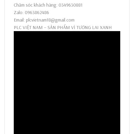
Chăm sóc khách hàng: 0349630881
Zalo: 0963862486
Email: plcvietnam18@gmail.com
PLC VIỆT NAM – SẢN PHẨM VÌ TƯƠNG LAI XANH