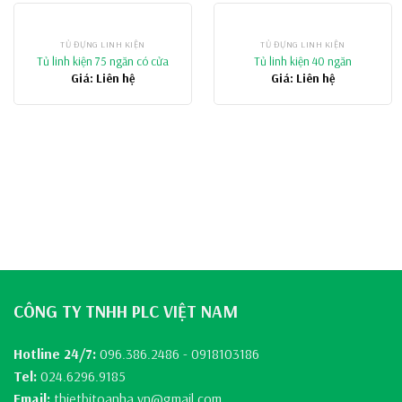
TỦ ĐỰNG LINH KIỆN
TỦ ĐỰNG LINH KIỆN
Tủ linh kiện 75 ngăn có cửa
Tủ linh kiện 40 ngăn
Giá: Liên hệ
Giá: Liên hệ
CÔNG TY TNHH PLC VIỆT NAM
Hotline 24/7:
096.386.2486 - 0918103186
Tel:
024.6296.9185
Email:
thietbitoanha.vn@gmail.com