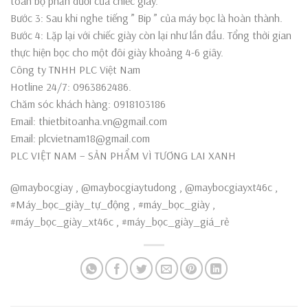
toàn bộ phần dưới của chiếc giày.
Bước 3: Sau khi nghe tiếng ” Bip ” của máy bọc là hoàn thành.
Bước 4: Lặp lại với chiếc giày còn lại như lần đầu. Tổng thời gian
thực hiện bọc cho một đôi giày khoảng 4-6 giây.
Công ty TNHH PLC Việt Nam
Hotline 24/7: 0963862486.
Chăm sóc khách hàng: 0918103186
Email: thietbitoanha.vn@gmail.com
Email: plcvietnam18@gmail.com
PLC VIỆT NAM – SẢN PHẨM VÌ TƯƠNG LAI XANH
@maybocgiay , @maybocgiaytudong , @maybocgiayxt46c ,
#Máy_bọc_giày_tự_động , #máy_bọc_giày ,
#máy_bọc_giày_xt46c , #máy_bọc_giày_giá_rẻ