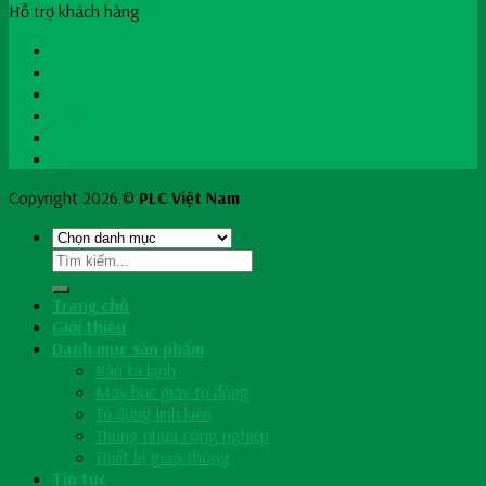
Hỗ trợ khách hàng
Hướng dẫn mua hàng, thanh toán
Phương thức vận chuyển
Chính sách khách hàng
Chính sách bảo mật
Chính sách đổi trả, hoàn tiền
Chính sách bảo hành
Copyright 2026 ©
PLC Việt Nam
Search
for:
Trang chủ
Giới thiệu
Danh mục sản phẩm
Bàn tủ lạnh
Máy bọc giày tự động
Tủ đựng linh kiện
Thùng nhựa công nghiệp
Thiết bị giao thông
Tin tức