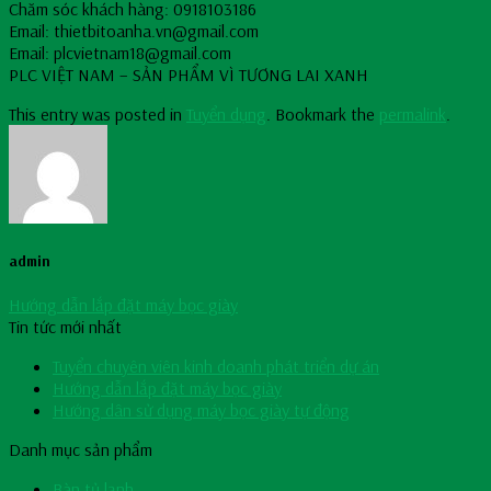
Chăm sóc khách hàng: 0918103186
Email: thietbitoanha.vn@gmail.com
Email: plcvietnam18@gmail.com
PLC VIỆT NAM – SẢN PHẨM VÌ TƯƠNG LAI XANH
This entry was posted in
Tuyển dụng
. Bookmark the
permalink
.
admin
Hướng dẫn lắp đặt máy bọc giày
Tin tức mới nhất
Tuyển chuyên viên kinh doanh phát triển dự án
Hướng dẫn lắp đặt máy bọc giày
Hướng dân sử dụng máy bọc giày tự động
Danh mục sản phẩm
Bàn tủ lạnh