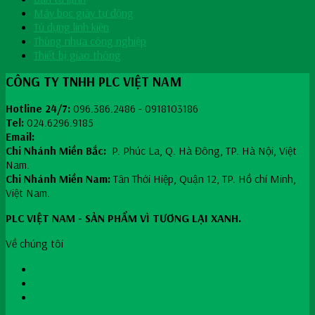
Máy bọc giày tự động
Tủ đựng linh kiện
Thùng nhựa công nghiệp
Thiết bị giao thông
CÔNG TY TNHH PLC VIỆT NAM
Hotline 24/7:
096.386.2486 - 0918103186
Tel:
024.6296.9185
Email:
thietbitoanha.vn@gmail.com
Chi Nhánh Miền Bắc:
P. Phúc La, Q. Hà Đông, TP. Hà Nội, Việt
Nam.
Chi Nhánh Miền Nam:
Tân Thới Hiệp, Quận 12, TP. Hồ chí Minh,
Việt Nam.
PLC VIỆT NAM - SẢN PHẨM VÌ TƯƠNG LẠI XANH.
Về chúng tôi
Giới thiệu
Liên hệ
Tuyển dụng